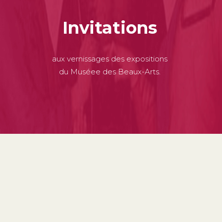
Invitations
aux vernissages des expositions
du Muséee des Beaux-Arts.
PUBLICATIONS
Le bulletin de la
Sambac
La collection des
Samedis de l'Art
Cahiers du MB-A de Caen & de la Sambac