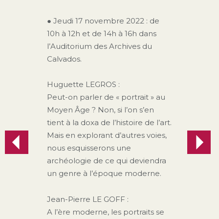
● Jeudi 17 novembre 2022 : de
10h à 12h et de 14h à 16h dans
l’Auditorium des Archives du
Calvados.
Huguette LEGROS :
Peut-on parler de « portrait » au
Moyen Âge ? Non, si l’on s’en
tient à la doxa de l’histoire de l’art.
Mais en explorant d’autres voies,
Previous
Next
Navigation
nous esquisserons une
post:
post:
de
archéologie de ce qui deviendra
un genre à l’époque moderne.
l’article
Jean-Pierre LE GOFF :
A l’ère moderne, les portraits se