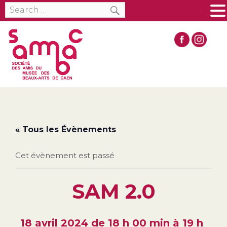
SEARCH
Search
MENU
for:
« Tous les Évènements
Cet évènement est passé
SAM 2.0
18 avril 2024 de 18 h 00 min
à
19 h