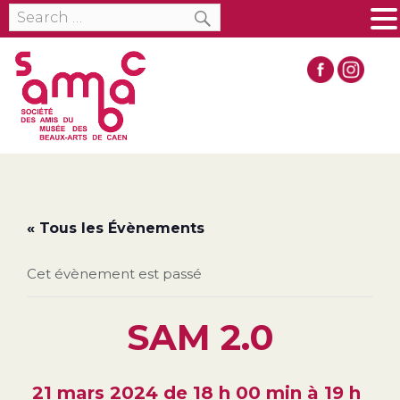
SEARCH
Search
MENU
for:
« Tous les Évènements
Cet évènement est passé
SAM 2.0
21 mars 2024 de 18 h 00 min
à
19 h