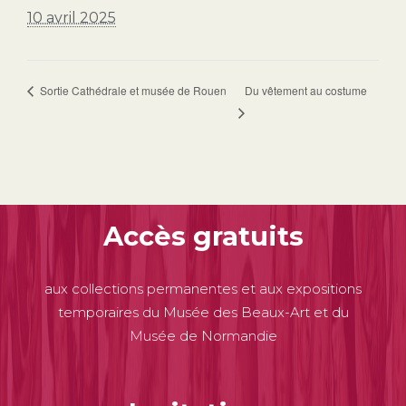
10 avril 2025
Du vêtement au costume
Sortie Cathédrale et musée de Rouen
Accès gratuits
aux collections permanentes et aux expositions
temporaires du Musée des Beaux-Art et du
Musée de Normandie